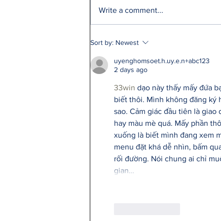
Write a comment...
Q2: Gilden Lost $50M
Sort by:
Newest
uyenghomsoet.h.uy.e.n+abc123
2 days ago
33win
 dạo này thấy mấy đứa b
biết thôi. Mình không đăng ký h
sao. Cảm giác đầu tiên là giao 
hay màu mè quá. Mấy phần thôn
xuống là biết mình đang xem m
menu đặt khá dễ nhìn, bấm qua 
rối đường. Nói chung ai chỉ m
gian…
Like
Reply