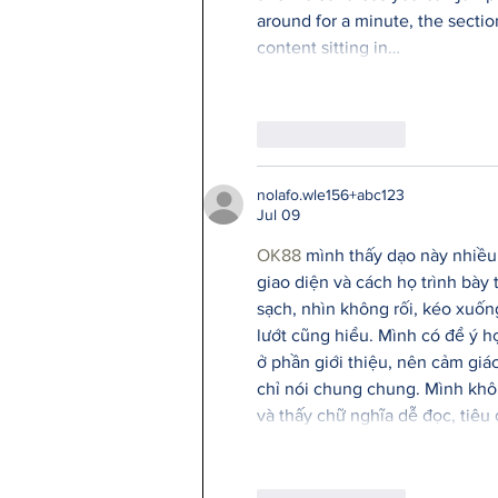
around for a minute, the sectio
content sitting in…
Like
Reply
nolafo.wle156+abc123
Jul 09
OK88
 mình thấy dạo này nhiều
giao diện và cách họ trình bày 
sạch, nhìn không rối, kéo xuốn
lướt cũng hiểu. Mình có để ý h
ở phần giới thiệu, nên cảm giá
chỉ nói chung chung. Mình khô
và thấy chữ nghĩa dễ đọc, tiêu