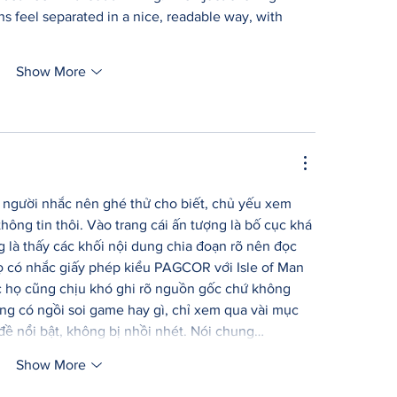
ns feel separated in a nice, readable way, with 
Show More
 người nhắc nên ghé thử cho biết, chủ yếu xem 
thông tin thôi. Vào trang cái ấn tượng là bố cục khá 
g là thấy các khối nội dung chia đoạn rõ nên đọc 
ọ có nhắc giấy phép kiểu PAGCOR với Isle of Man 
c họ cũng chịu khó ghi rõ nguồn gốc chứ không 
ng có ngồi soi game hay gì, chỉ xem qua vài mục 
 đề nổi bật, không bị nhồi nhét. Nói chung…
Show More