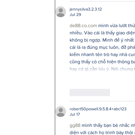
jennysilva3.2.3.12
Jul 29
de88.co.com
 mình vừa lướt thử
nhiều. Vào cái là thấy giao di
không bị ngợp. Mình để ý nhất
cái là ra đúng mục luôn, đỡ p
kiếm nhanh tên trò hay nhà cung
cũng thấy có chỗ hiện thông báo
hay có gì cần lưu ý. Nói chung
Like
Reply
robert50powell.9.5.8.4+abc123
Jul 17
gg88
 mình thấy bạn bè nhắc nh
diện với cách họ trình bày thôi