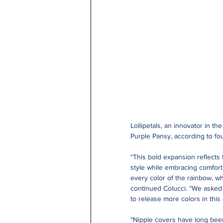
Lollipetals, an innovator in t
Purple Pansy, according to fou
“This bold expansion reflects
style while embracing comfort 
every color of the rainbow, whi
continued Colucci. “We asked 
to release more colors in this 
“Nipple covers have long been