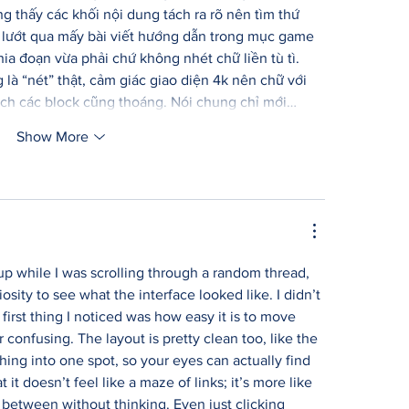
g thấy các khối nội dung tách ra rõ nên tìm thứ 
lướt qua mấy bài viết hướng dẫn trong mục game 
hia đoạn vừa phải chứ không nhét chữ liền tù tì. 
là “nét” thật, cảm giác giao diện 4k nên chữ với 
ách các block cũng thoáng. Nói chung chỉ mới…
Show More
p while I was scrolling through a random thread, 
osity to see what the interface looked like. I didn’t 
first thing I noticed was how easy it is to move 
confusing. The layout is pretty clean too, like the 
hing into one spot, so your eyes can actually find 
t it doesn’t feel like a maze of links; it’s more like 
 between without thinking. Even just clicking 