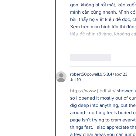
gọn, không bị rối mắt, kéo xuốn
mình cần cũng nhanh. Mình có 
bài, thấy họ viết kiểu dễ đọc, c
Xem trên màn hình lớn thì đúng 
tiêu đề nhìn rõ ràng, khoảng c
Like
Reply
robert50powell.9.5.8.4+abc123
Jul 10
https://www.jlbdt.vip/
 showed u
so I opened it mostly out of curi
dig deep into anything, but the 
around—nothing feels buried or 
page isn’t trying to cram everyt
things fast. I also appreciate tha
a few clear areas you can jump