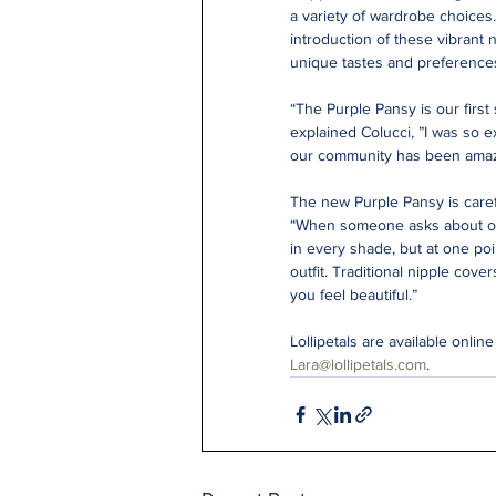
a variety of wardrobe choices.
introduction of these vibrant
unique tastes and preference
“The Purple Pansy is our first
explained Colucci, ”I was so e
our community has been amaz
The new Purple Pansy is caref
“When someone asks about our 
in every shade, but at one poin
outfit. Traditional nipple cove
you feel beautiful.”
Lollipetals are available onlin
Lara@lollipetals.com
.